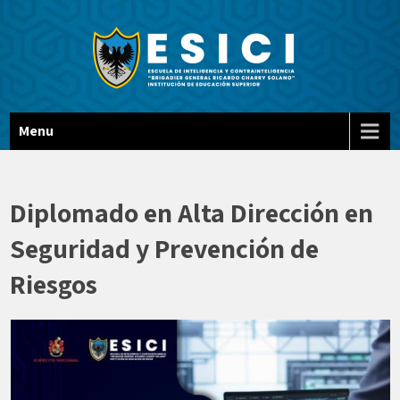
Escuela De Inteligencia Y
ESICI
Menu
Contrainteligencia "BG Ricardo
Charry Solano"
Diplomado en Alta Dirección en
Seguridad y Prevención de
Riesgos