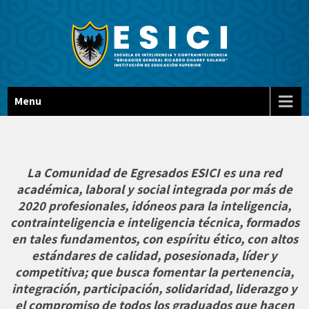
Escuela De Inteligencia Y
ESICI
Menu
Contrainteligencia "BG Ricardo
Charry Solano"
La Comunidad de Egresados ESICI es una red
académica, laboral y social integrada por más de
2020 profesionales, idóneos para la inteligencia,
contrainteligencia e inteligencia técnica, formados
en tales fundamentos, con espíritu ético, con altos
estándares de calidad, posesionada, líder y
competitiva; que busca fomentar la pertenencia,
integración, participación, solidaridad, liderazgo y
el compromiso de todos los graduados que hacen