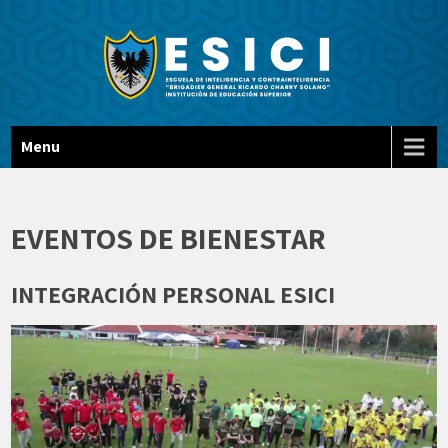
Escuela De Inteligencia Y
ESICI
Menu
Contrainteligencia "BG Ricardo
Charry Solano"
EVENTOS DE BIENESTAR
INTEGRACIÓN PERSONAL ESICI